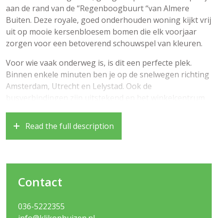
aan de rand van de “Regenboogbuurt “van Almere
Buiten. Deze royale, goed onderhouden woning kijkt vrij
uit op mooie kersenbloesem bomen die elk voorjaar
zorgen voor een betoverend schouwspel van kleuren.
Voor wie vaak onderweg is, is dit een perfecte plek.
Binnen enkele minuten ben je op de snelwegen richting
Amsterdam, Utrecht en Lelystad. Ook de
busverbindingen zijn uitstekend en het winkelcentrum
van Almere Buiten, scholen (zowel basisschool als
middelbare school) en twee treinstations liggen allemaal
Read the full description
op loop- of fietsafstand. En heb je zin in een mooie
wandeling of wil je met de kinderen naar de speeltuin
dan ben je binnen 15 loopminuten in het Meridiaanpark.
Bouwjaar 1997, woonoppervlak circa 114 m2,
Contact
perceeloppervlak 147 m2
036-5222355
Indeling begane grond:
info@klikophuizen.nl