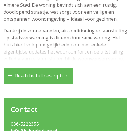
Almere Stad. De woning bevindt zich aan een rustig,
doodlopend straatje, wat zorgt voor een veilige en
ontspannen woonomgeving – ideaal voor gezinnen.
Dankzij de zonnepanelen, airconditioning en aansluiting
op stadsverwarming is dit een duurzame woning. Het
huis biedt volop mogelijkheden om met enkele
eigentijdse updates het wooncomfort en de uitstraling
volledig aan te laten sluiten bij de woonwensen van nu.
De woning ligt aan het groene Ravelplantsoen, in een
Read the full description
wijk waar rust, ruimte en voorzieningen perfect
samenkomen. Kinderen spelen hier veilig buiten, terwijl
scholen, kinderopvang en sportverenigingen zich op
korte afstand bevinden. Voor de dagelijkse
boodschappen zijn winkels en supermarkten dichtbij en
Contact
ook het openbaar vervoer is uitstekend geregeld. Met
de auto ben je via de nabijgelegen uitvalswegen snel
036-5222355
onderweg richting Amsterdam of Utrecht. En wil je de
info@klikophuizen.nl