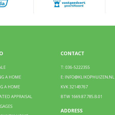
²
wnership
232
O
CONTACT
rd, front yard, zijtuin
ALE
T:
036-5222355
est accessible through the back
NG A HOME
E:
INFO@KLIKOPHUIZEN.NL
G A HOME
KVK 32149767
ATED APPRAISAL
BTW 1669.87.785.B.01
 parking
GAGES
ADDRESS