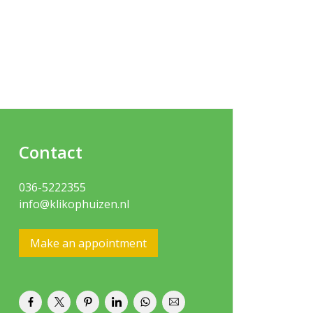
Contact
036-5222355
info@klikophuizen.nl
Make an appointment