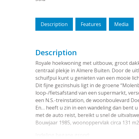
Description
Features
Media
Description
Royale hoekwoning met uitbouw, groot dakka
centraal plekje in Almere Buiten. Door de ui
schuifpui kunt u genieten van een mooie lich
Dit fijne gezinshuis ligt in de groene “Molenb
loop-/fietsafstand van een supermarkt, versc
een N.S.-treinstation, de woonboulevard Do
En… heeft u zin in een wandeling dan bent u
met de auto reist, bereikt u snel de uitvals
Bouwjaar 1985, woonoppervlak circa 131 m2
Indeling begane grond: