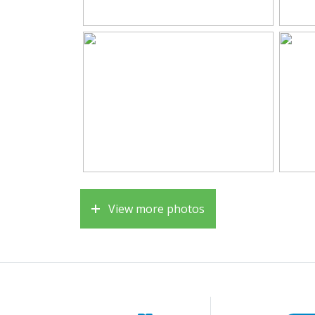
Bathroom amenities
Bidet,
Number of floors
3
Services
Skylig
Energy
Energy label
C
Isolation
Hr gla
View more photos
Heating
Boiler
Hot water
Boiler
Cadastral data
Plotname
Almer