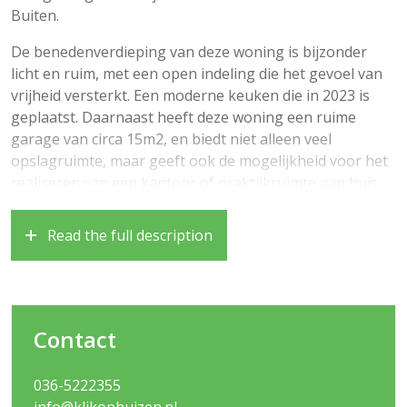
Buiten.
De benedenverdieping van deze woning is bijzonder
licht en ruim, met een open indeling die het gevoel van
vrijheid versterkt. Een moderne keuken die in 2023 is
geplaatst. Daarnaast heeft deze woning een ruime
garage van circa 15m2, en biedt niet alleen veel
opslagruimte, maar geeft ook de mogelijkheid voor het
realiseren van een kantoor of praktijkruimte aan huis.
Bovendien is er het gemak van een eigen oprit met een
oplaadpunt voor uw elektrische auto. De woning heeft
Read the full description
15 zonnepanelen die in 2021 zijn geplaatst.
De woning bevindt zich op loopafstand van de
Oostvaardersplassen, waardoor u kunt genieten van
een prachtige natuur. Daarnaast zijn de voorzieningen
Contact
zoals een speelplek, winkels, NS station en busvervoer.
binnen handbereik.
036-5222355
info@klikophuizen.nl