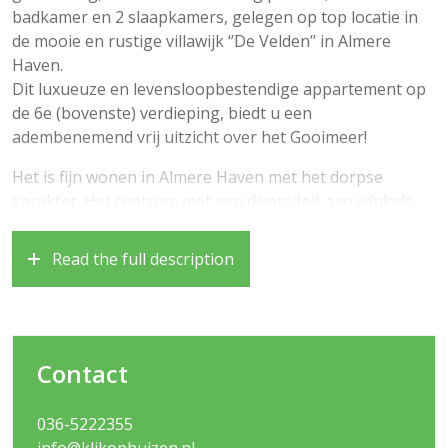
badkamer en 2 slaapkamers, gelegen op top locatie in
de mooie en rustige villawijk ‘’De Velden’’ in Almere
Haven.
Dit luxueuze en levensloopbestendige appartement op
de 6e (bovenste) verdieping, biedt u een
adembenemend vrij uitzicht over het Gooimeer!
Het is fijn wonen in Almere Haven met het dorpse
karakter. Het centrum met een diversiteit aan winkels,
supermarkten, gezellige restaurants aan de Havenkom,
verschillende strandjes, maar ook uitgestrekt
Read the full description
wandelgebied, scholen en openbaar vervoer vindt u op
loop- en fietsafstand. Ook de ligging ten opzichte van de
A6 en A27 richting Amsterdam, Utrecht en Lelystad is
zeer gunstig.
Contact
Indeling begane grond:
036-5222355
Entree met brievenbussen, bellentableau (videofoon),
info@klikophuizen.nl