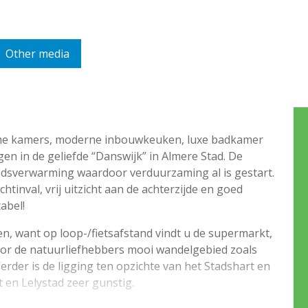
Other media
ruime kamers, moderne inbouwkeuken, luxe badkamer
gen in de geliefde “Danswijk” in Almere Stad. De
adsverwarming waardoor verduurzaming al is gestart.
chtinval, vrij uitzicht aan de achterzijde en goed
abel!
men, want op loop-/fietsafstand vindt u de supermarkt,
voor de natuurliefhebbers mooi wandelgebied zoals
rder is de ligging ten opzichte van het Stadshart en
 en Lelystad zeer gunstig.