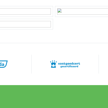
5472
rd, front yard
 parking