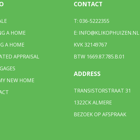
O
CONTACT
ALE
T:
036-5222355
NG A HOME
E:
INFO@KLIKOPHUIZEN.NL
G A HOME
KVK 32149767
ATED APPRAISAL
BTW 1669.87.785.B.01
GAGES
ADDRESS
 MY NEW HOME
TRANSISTORSTRAAT 31
ACT
1322CK ALMERE
BEZOEK OP AFSPRAAK