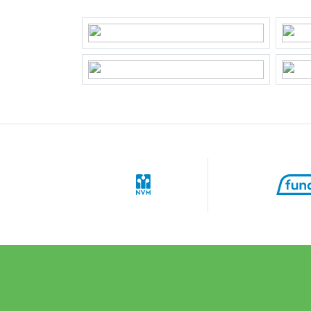
Plot
25-U-
Outdoor space
Garden
Backya
Parking
Type of parking
Public