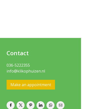
Contact
036-5222355
info@klikophuizen.nl
Make an appointment