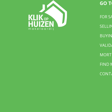
GO T
FOR S
SELLI
BUYIN
VALID
MORT
FIND
CONT