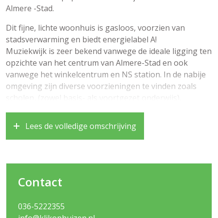
Almere -Stad.
Dit fijne, lichte woonhuis is gasloos, voorzien van
stadsverwarming en biedt energielabel A!
Muziekwijk is zeer bekend vanwege de ideale ligging ten
opzichte van het centrum van Almere-Stad en ook
vanwege het winkelcentrum en NS station. In de nabije
omgeving zijn diverse voorzieningen te vinden zoals
scholen, (zowel basis- als voortgezet onderwijs),
bushalte en ook diverse sport-/recreatievoorzieningen.
Ook goed te weten dat u binnen enkele autominuten de
Lees de volledige omschrijving
uitvalswegen richting Amsterdam, Utrecht en Lelystad
bereikt
Bouwjaar 1987, woonoppervlakte circa. 107m2,
perceeloppervlakte 132m2
Contact
Begane grond:
036-5222355
– Entree, garderobe, toilet, trapopgang en toegang tot
info@klikophuizen.nl