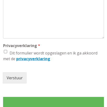
i
*
u
o
c
m
n
h
m
n
t
e
u
r
m
m
e
r
Privacyverklaring
*
Dit formulier wordt opgeslagen en ik ga akkoord
met de
privacyverklaring
Verstuur