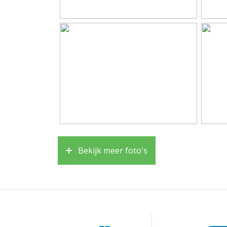
Badkamervoorzieningen
Douche
Aantal woonlagen
3
Voorzieningen
Mechan
Energie
Energielabel
B
Verwarming
Cv ket
Bekijk meer foto's
Warm water
Cv ket
Kadastrale gegevens
Perceelnaam
Almer
Oppervlakte
152 m