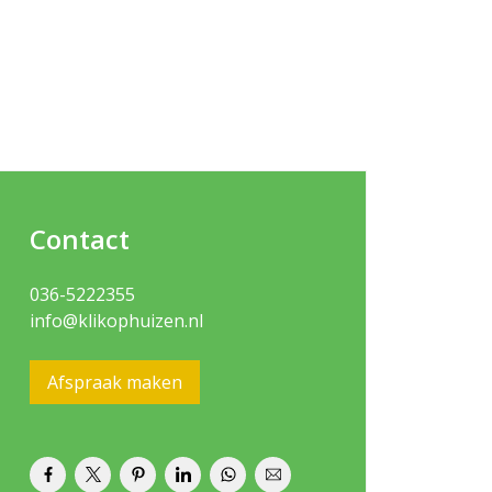
Contact
036-5222355
info@klikophuizen.nl
Afspraak maken