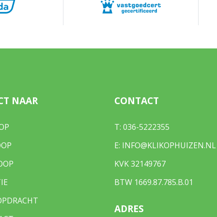
 eigendom
-O-1236
tuin, voortuin
CT NAAR
CONTACT
ereikbaar via achterom
OP
T:
036-5222355
OOP
E:
INFO@KLIKOPHUIZEN.NL
en terrein, openbaar parkeren
OOP
KVK 32149767
IE
BTW 1669.87.785.B.01
OPDRACHT
ADRES