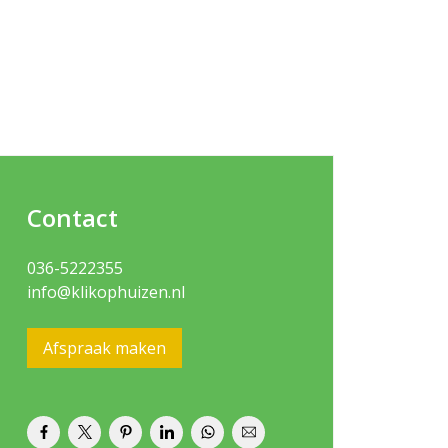
Contact
036-5222355
info@klikophuizen.nl
Afspraak maken