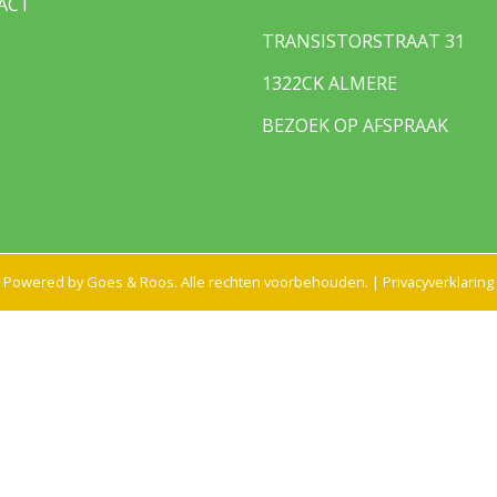
ACT
st bereikbaar via achterom
TRANSISTORSTRAAT 31
1322CK ALMERE
aar parkeren
BEZOEK OP AFSPRAAK
Powered by
Goes & Roos
.
Alle rechten voorbehouden
. |
Privacyverklaring