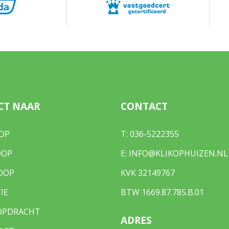
²
 eigendom
-O-1202
e O 6976
CT NAAR
CONTACT
 eigendom
OP
T:
036-5222355
-O-6976
OOP
E:
INFO@KLIKOPHUIZEN.NL
OOP
KVK 32149767
tuin
IE
BTW 1669.87.785.B.01
OPDRACHT
ADRES