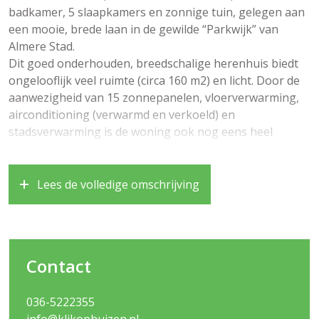
badkamer, 5 slaapkamers en zonnige tuin, gelegen aan
een mooie, brede laan in de gewilde “Parkwijk” van
Almere Stad.
Dit goed onderhouden, breedschalige herenhuis biedt
ongelooflijk veel ruimte (circa 160 m2) en licht. Door de
aanwezigheid van 15 zonnepanelen, vloerverwarming,
airconditioning (verwarmd en verkoeld) en
stadsverwarming is de woning ook nog eens heel
duurzaam!
Als kers op de taart is er in 2020 een mooi tuinatelier
Lees de volledige omschrijving
van circa 22 m2 gerealiseerd. Deze multifunctionele,
gekoelde, verwarmde en geïsoleerde ruimte komt heel
goed van pas als u bijvoorbeeld een aparte werkruimte
wilt die ook via een aparte entree te bereiken is.
Contact
De ligging is ideaal; op loopafstand vindt u de “Hoge
Vaart” waar u mooie wandelingen kunt maken, een
groot speelveld, verschillende basisscholen, het NS
036-5222355
station Parkwijk op 7 minuten fiets en 14 minuten
info@klikophuizen.nl