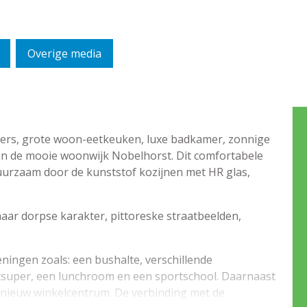
Overige media
amers, grote woon-eetkeuken, luxe badkamer, zonnige
k in de mooie woonwijk Nobelhorst. Dit comfortabele
uurzaam door de kunststof kozijnen met HR glas,
aar dorpse karakter, pittoreske straatbeelden,
ningen zoals: een bushalte, verschillende
tsuper, een lunchroom en een sportschool. Daarnaast
n nieuw winkelcentrum. De verbinding met de