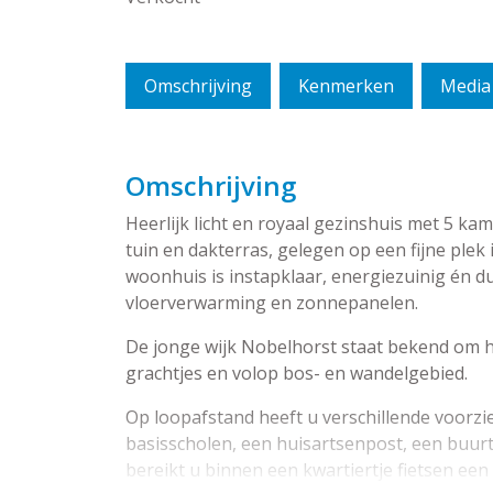
Omschrijving
Kenmerken
Media
Omschrijving
Heerlijk licht en royaal gezinshuis met 5 k
tuin en dakterras, gelegen op een fijne ple
woonhuis is instapklaar, energiezuinig én d
vloerverwarming en zonnepanelen.
De jonge wijk Nobelhorst staat bekend om h
grachtjes en volop bos- en wandelgebied.
Op loopafstand heeft u verschillende voorzie
basisscholen, een huisartsenpost, een buur
bereikt u binnen een kwartiertje fietsen ee