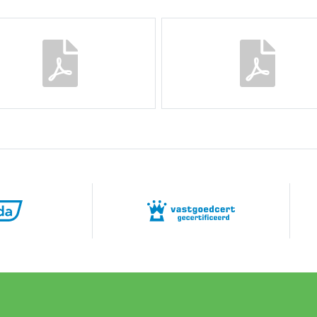
²
 eigendom
1256
tuin, voortuin
aar parkeren