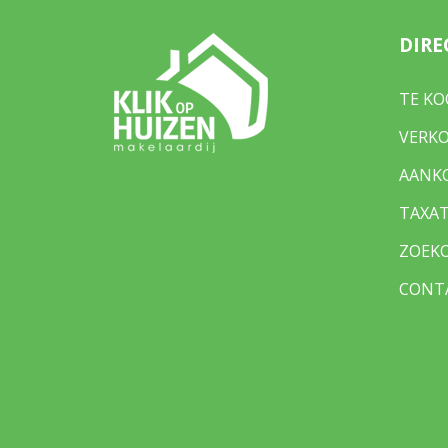
DIRE
TE KO
VERK
AANK
TAXAT
ZOEK
CONT