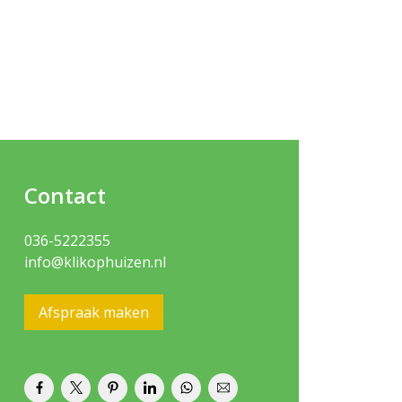
Contact
036-5222355
info@klikophuizen.nl
Afspraak maken