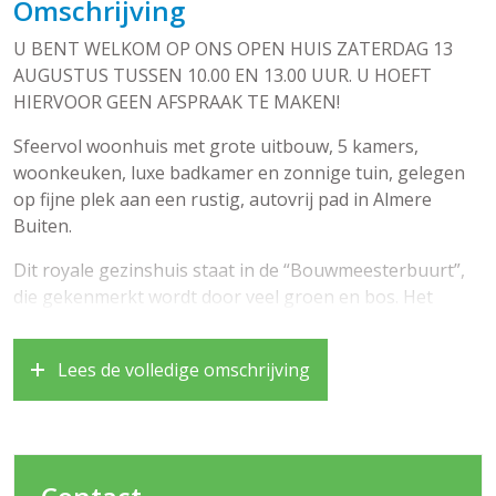
Omschrijving
U BENT WELKOM OP ONS OPEN HUIS ZATERDAG 13
AUGUSTUS TUSSEN 10.00 EN 13.00 UUR. U HOEFT
HIERVOOR GEEN AFSPRAAK TE MAKEN!
Sfeervol woonhuis met grote uitbouw, 5 kamers,
woonkeuken, luxe badkamer en zonnige tuin, gelegen
op fijne plek aan een rustig, autovrij pad in Almere
Buiten.
Dit royale gezinshuis staat in de “Bouwmeesterbuurt”,
die gekenmerkt wordt door veel groen en bos. Het
treinstation, verschillende bushaltes, diverse basis- en
middelbare scholen, meerdere sportfaciliteiten en het
Lees de volledige omschrijving
gezellige winkelcentrum van Almere Buiten liggen op
loopafstand (straal van 1,5 km). En …..binnen 10
fietsminuten ben je in het Stadshart van Almere, waar je
volop kunt shoppen, lekker uit eten kunt gaan of een
bioscoopje kunt pakken. De woning is met de auto goed