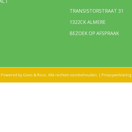
ACT
a
TRANSISTORSTRAAT 31
1322CK ALMERE
BEZOEK OP AFSPRAAK
en terrein, openbaar parkeren
Powered by
Goes & Roos
.
Alle rechten voorbehouden
. |
Privacyverklaring