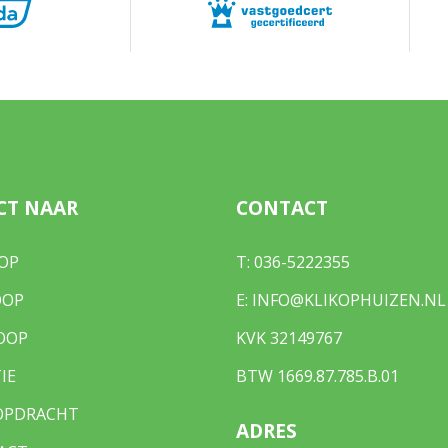
e B 3711
²
 eigendom
-B-3711
CT NAAR
CONTACT
tuin, voortuin
OP
T:
036-5222355
²
OOP
E:
INFO@KLIKOPHUIZEN.NL
est
OOP
KVK 32149767
IE
BTW 1669.87.785.B.01
OPDRACHT
ADRES