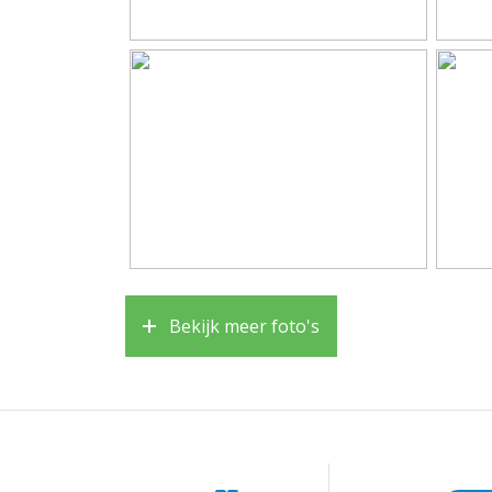
Aantal kamers
3 kame
Aantal badkamers
1 bad
Badkamervoorzieningen
Douche
Aantal woonlagen
2
Voorzieningen
Aircon
Energie
Bekijk meer foto's
Energielabel
A
Verwarming
Cv ket
Warm water
Cv ket
Kadastrale gegevens