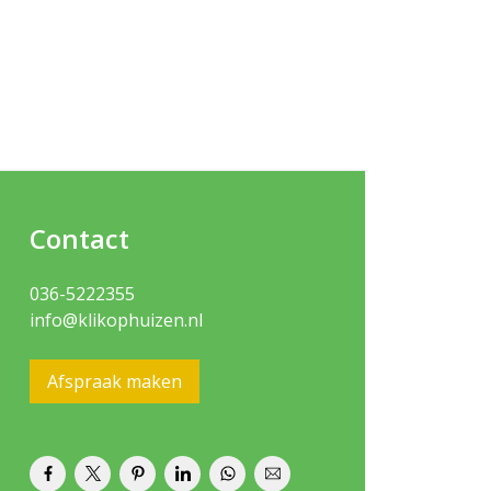
Contact
036-5222355
info@klikophuizen.nl
Afspraak maken