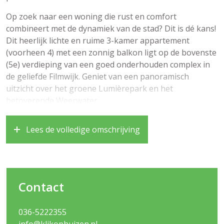
Op zoek naar een woning die rust en comfort
combineert met de dynamiek van de stad? Dit is dé kans!
Dit heerlijk lichte en ruime 3-kamer appartement
(voorheen 4) met een zonnig balkon ligt op de bovenste
(5e) verdieping van een goed onderhouden complex in
de geliefde Filmwijk. Geniet van een panoramisch
uitzicht over het groene Lumièrepark en het
betoverende Weerwater.
Met een woonoppervlakte van maar liefst 111 m² biedt
Lees de volledige omschrijving
dit appartement alle ruimte die je nodig hebt. De royale
woonkamer (ca. 50 m²) baadt in het natuurlijke licht
dankzij de grote raampartijen, en het balkon op het
zuidwesten maakt het plaatje compleet. Je kunt hier elke
dag van de zonsondergang genieten, terwijl je uitzicht
Contact
hebt over het water en de groene omgeving.
036-5222355
De centrale ligging is ideaal: binnen enkele minuten
info@klikophuizen.nl