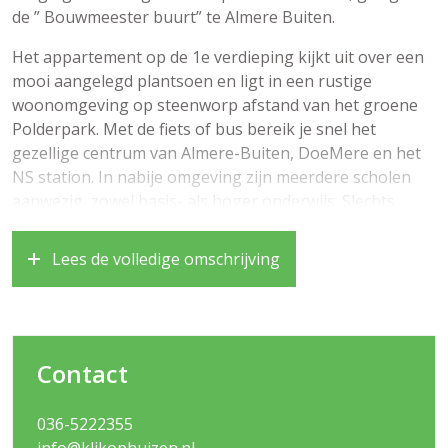
de ” Bouwmeester buurt” te Almere Buiten.
Het appartement op de 1e verdieping kijkt uit over een
mooi aangelegd plantsoen en ligt in een rustige
woonomgeving op steenworp afstand van het groene
Polderpark. Met de fiets of bus bereik je snel het
gezellige centrum van Almere-Buiten, DoeMere en het
NS station. In nabije omgeving zijn meerdere scholen
aanwezig, zowel basis- als hoger onderwijs. Slechts
enkele minuten verwijderd van de snelweg (A6) dus zeer
goede verbinding met Amsterdam.
Lees de volledige omschrijving
Bouwjaar 1989, woonoppervlak circa 73 m2
Let op het betreft een bieden vanaf prijs van 238.000,–
euro k.k.
Contact
Indeling begane grond:
– Entree, bellentableau, brievenbussen en toegang tot
036-5222355
de berging Via het trappenhuis heb je toegang tot de
info@klikophuizen.nl