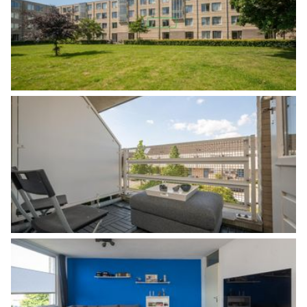
Aantal kamers
3 kamers (2 slaapkamers)
Aantal badkamers
1 badkamer
Badkamervoorzieningen
Douche, wastafel,
wastafelmeubel
Aantal woonlagen
1
Energie
Energielabel
C
Verwarming
Cv ketel
Warm water
Cv ketel
Kadastrale gegevens
Perceelnaam
Almere N 5825