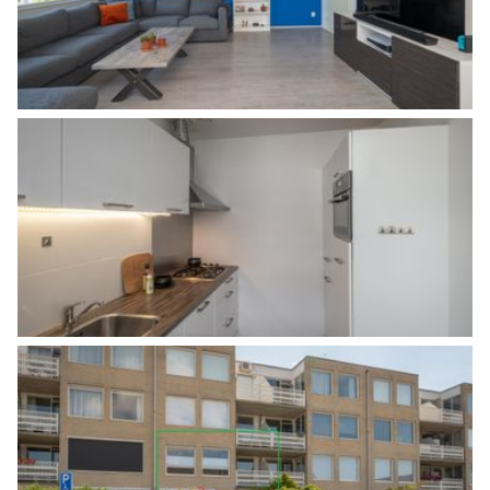
Eigendomssituatie
Volle eigendom
Perceel
25-N-5825
Parkeergelegenheid
Soort parkeergelegenheid
Openbaar parkeren