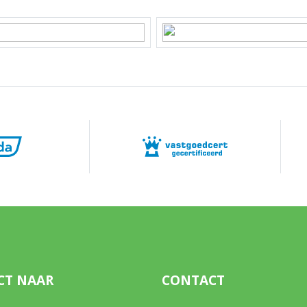
e P 2986
²
 eigendom
-P-2986
tuin, voortuin
st bereikbaar via achterom
CT NAAR
CONTACT
aar parkeren