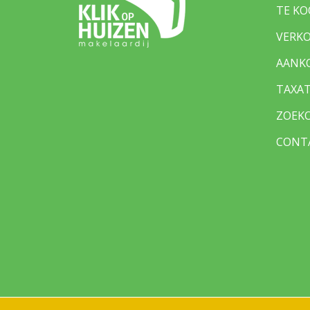
TE KO
VERK
AANK
TAXAT
ZOEK
CONT