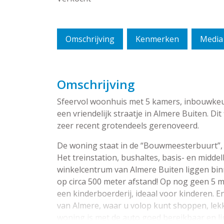
Omschrijving
Kenmerken
Media
Omschrijving
Sfeervol woonhuis met 5 kamers, inbouwkeu
een vriendelijk straatje in Almere Buiten. Dit
zeer recent grotendeels gerenoveerd.
De woning staat in de “Bouwmeesterbuurt”, 
Het treinstation, bushaltes, basis- en midde
winkelcentrum van Almere Buiten liggen binn
op circa 500 meter afstand! Op nog geen 5 
een kinderboerderij, ideaal voor kinderen. E
van Almere, waar u volop kunt shoppen, lek
woning is met de auto goed bereikbaar en li