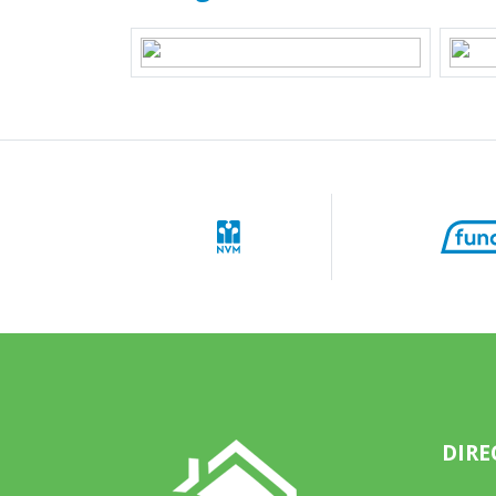
Perceelnaam
Almer
Oppervlakte
143 m
Eigendomssituatie
Volle
Perceel
AMR04
Buitenruimte
Tuin
Achter
Achtertuin
81 m²
Ligging tuin
Zuidoo
Parkeergelegenheid
DIRE
Soort parkeergelegenheid
Openb