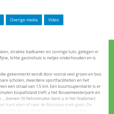
Overige media
Video
ken, strakke badkamer en zonnige tuin, gelegen in
 fijne, lichte gezinshuis is netjes onderhouden en is
die gekenmerkt wordt door vooral veel groen en bos.
lbare scholen, meerdere sportfaciliteiten en het
en een straal van 1.5 km. Een buurtsupermarkt is er
minuten loopafstand treft u het Bouwmeesterpark en
n …..binnen 10 fietsminuten bent u in het Stadshart
ker kunt eten of naar de bioscoop kunt gaan. De
gt vlakbij de uitvalswegen richting Amsterdam,