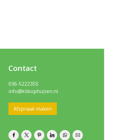
Contact
036-5222355
info@klikophuizen.nl
Afspraak maken