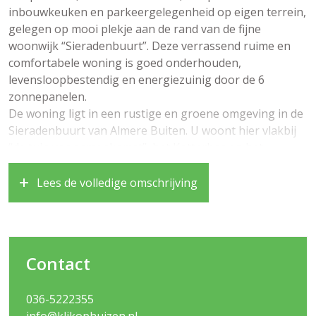
inbouwkeuken en parkeergelegenheid op eigen terrein,
gelegen op mooi plekje aan de rand van de fijne
woonwijk “Sieradenbuurt”. Deze verrassend ruime en
comfortabele woning is goed onderhouden,
levensloopbestendig en energiezuinig door de 6
zonnepanelen.
De woning ligt in een rustige en groene omgeving in de
Sieradenbuurt van Almere Buiten. U woont hier vlakbij
“de tuin van samenkomst”, het Kotterbos en het
Oostrandpark, waar u heerlijk kunt wandelen. Op korte
afstand treft u een bushalte, het treinstation
Lees de volledige omschrijving
Oostvaarders, meerdere (basis en middelbaar) scholen
en het gezellige centrum van Almere Buiten met diverse
winkels en restaurantjes. Uitvalswegen richting
Amsterdam, Utrecht en Lelystad treft u op hele korte
Contact
afstand!
Bouwjaar 2005, woonoppervlakte circa 120 m2,
036-5222355
perceeloppervlak 215m2
info@klikophuizen.nl