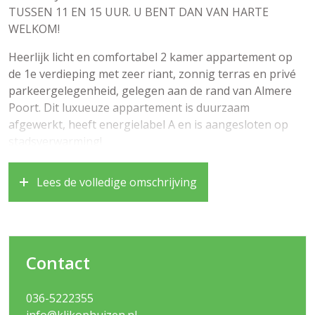
TUSSEN 11 EN 15 UUR. U BENT DAN VAN HARTE
WELKOM!
Heerlijk licht en comfortabel 2 kamer appartement op
de 1e verdieping met zeer riant, zonnig terras en privé
parkeergelegenheid, gelegen aan de rand van Almere
Poort. Dit luxueuze appartement is duurzaam
afgewerkt, heeft energielabel A en is aangesloten op
stadsverwarming!
Almere Poort is een ideale plek om te wonen. U heeft u
Lees de volledige omschrijving
op steenworp afstand alle belangrijke voorzieningen
zoals; supermarkt, buurtwinkels, scholen, bushalte en
NS treinstation. Verder kunt u genieten van een mooie
wandeling in het nabijgelegen bos of lekker uitwaaien
op het strand van Almere Duin. Ook fijn te weten dat u
Contact
de uitvalswegen richting Amsterdam, Utrecht en
Lelystad binnen mum van tijd kunt bereiken.
036-5222355
info@klikophuizen.nl