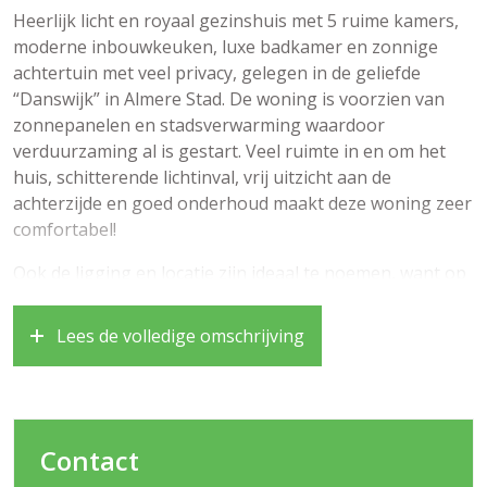
Heerlijk licht en royaal gezinshuis met 5 ruime kamers,
moderne inbouwkeuken, luxe badkamer en zonnige
achtertuin met veel privacy, gelegen in de geliefde
“Danswijk” in Almere Stad. De woning is voorzien van
zonnepanelen en stadsverwarming waardoor
verduurzaming al is gestart. Veel ruimte in en om het
huis, schitterende lichtinval, vrij uitzicht aan de
achterzijde en goed onderhoud maakt deze woning zeer
comfortabel!
Ook de ligging en locatie zijn ideaal te noemen, want op
loop-/fietsafstand vindt u de supermarkt, verschillende
scholen, een treinstation en voor de natuurliefhebbers
Lees de volledige omschrijving
mooi wandelgebied zoals het Weteringpark en het
Waterlandse Bos. Verder is de ligging ten opzichte van
het Stadshart en de uitvalswegen richting Amsterdam,
Utrecht en Lelystad zeer gunstig.
Contact
Bouwjaar 1998, woonoppervlakte circa 138 m2,